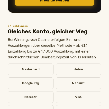
Freunde werben
Zahlungen
Gleiches Konto, gleicher Weg
Bei Winningzrush Casino erfolgen Ein- und
Auszahlungen über dieselbe Methode – ab €14
Einzahlung bis zu €47.000 Auszahlung, mit einer
durchschnittlichen Bearbeitungszeit von 13 Minuten.
Mastercard
Jeton
Google Pay
Neosurf
Neteller
Visa