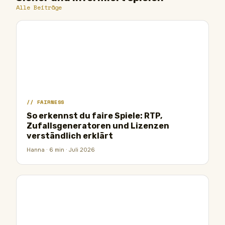
Alle Beiträge
FAIRNESS
So erkennst du faire Spiele: RTP,
Zufallsgeneratoren und Lizenzen
verständlich erklärt
Hanna · 6 min · Juli 2026