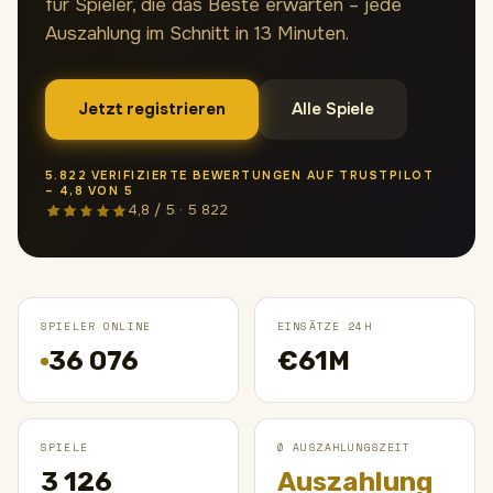
für Spieler, die das Beste erwarten – jede
Auszahlung im Schnitt in 13 Minuten.
Jetzt registrieren
Alle Spiele
5.822 VERIFIZIERTE BEWERTUNGEN AUF TRUSTPILOT
– 4,8 VON 5
4,8 / 5 · 5 822
SPIELER ONLINE
EINSÄTZE 24H
36 076
€61M
SPIELE
Ø AUSZAHLUNGSZEIT
3 126
Auszahlung