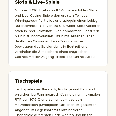
Slots & Live-Spiele
Mit über 3.126 Titeln von 117 Anbietern bilden Slots
und Live-Casino-Spiele den größten Teil des
Winningzrush-Portfolios und spiegeln einen Lobby-
Durchschnitts-RTP von 96,0 % wider. Slots variieren
stark in ihrer Volatilität – von risikoarmen Klassikern
bis hin zu hochvolatilen Titeln mit seltenen, aber
deutlichen Gewinnen. Live-Casino-Tische
übertragen das Spielerlebnis in Echtzeit und
verbinden die Atmosphäre eines physischen
Casinos mit der Zugänglichkeit des Online-Spiels.
Tischspiele
Tischspiele wie Blackjack, Roulette und Baccarat
erreichen bei Winningzrush Casino einen maximalen
RTP von 97,5 % und zählen damit zu den
mathematisch günstigsten Optionen im gesamten
Angebot. Im Gegensatz zu Slots basieren
Tischspiele auf festen Regelwerken und bieten