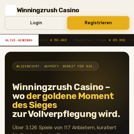
Winningzrush Casino
Login
Registrieren
4***
Aztec Gold
€ 50.463
· i5***
Frost Crown
€ 65.392
· p0***
Cosm
LIVE-GEWINNE
LIZENZIERT. GEPRÜFT. BEREIT FÜR SIE.
Winningzrush Casino –
wo
der goldene Moment
des Sieges
zur Vollverpflegung wird.
Über 3.126 Spiele von 117 Anbietern, kuratiert