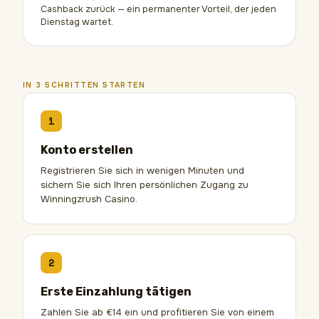
Cashback zurück — ein permanenter Vorteil, der jeden
Dienstag wartet.
IN 3 SCHRITTEN STARTEN
1
Konto erstellen
Registrieren Sie sich in wenigen Minuten und
sichern Sie sich Ihren persönlichen Zugang zu
Winningzrush Casino.
2
Erste Einzahlung tätigen
Zahlen Sie ab €14 ein und profitieren Sie von einem