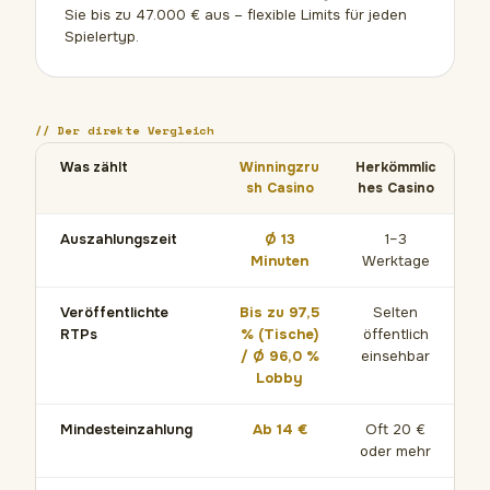
Sie bis zu 47.000 € aus – flexible Limits für jeden
Spielertyp.
Der direkte Vergleich
Was zählt
Winningzru
Herkömmlic
sh Casino
hes Casino
Auszahlungszeit
Ø 13
1–3
Minuten
Werktage
Veröffentlichte
Bis zu 97,5
Selten
RTPs
% (Tische)
öffentlich
/ Ø 96,0 %
einsehbar
Lobby
Mindesteinzahlung
Ab 14 €
Oft 20 €
oder mehr