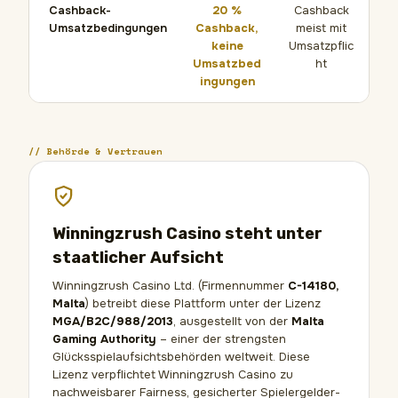
Cashback-
20 %
Cashback
Umsatzbedingungen
Cashback,
meist mit
keine
Umsatzpflic
Umsatzbed
ht
ingungen
Behörde & Vertrauen
Winningzrush Casino steht unter
staatlicher Aufsicht
Winningzrush Casino Ltd. (Firmennummer
C-14180,
Malta
) betreibt diese Plattform unter der Lizenz
MGA/B2C/988/2013
, ausgestellt von der
Malta
Gaming Authority
– einer der strengsten
Glücksspielaufsichtsbehörden weltweit. Diese
Lizenz verpflichtet Winningzrush Casino zu
nachweisbarer Fairness, gesicherter Spielergelder-