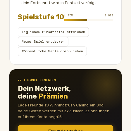
– dein Fortschritt wird in Echtzeit verfolgt.
Spielstufe 10
1 955
3 629
Tägliches Einsatzziel erreichen
Neues Spiel entdecken
Wöchentliche Serie abschließen
FREUNDE EINLADEN
Dein Netzwerk,
deine
Prämien
Lade Freunde zu Winningzrush Casino ein und
beide Seiten werden mit exklusiven Belohnungen
auf ihrem Konto begrüßt.