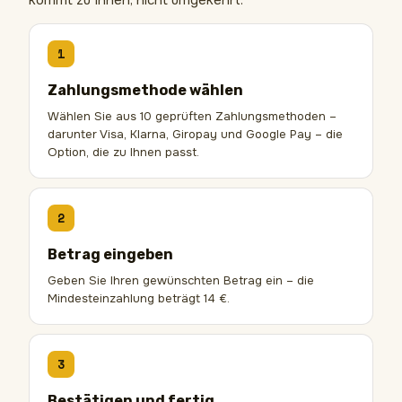
kommt zu Ihnen, nicht umgekehrt.
1
Zahlungsmethode wählen
Wählen Sie aus 10 geprüften Zahlungsmethoden –
darunter Visa, Klarna, Giropay und Google Pay – die
Option, die zu Ihnen passt.
2
Betrag eingeben
Geben Sie Ihren gewünschten Betrag ein – die
Mindesteinzahlung beträgt 14 €.
3
Bestätigen und fertig