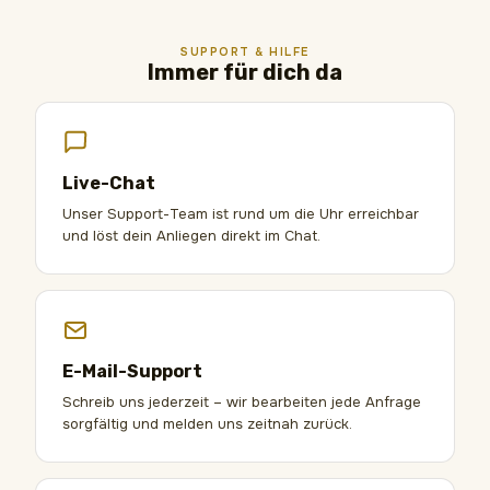
SUPPORT & HILFE
Immer für dich da
Live-Chat
Unser Support-Team ist rund um die Uhr erreichbar
und löst dein Anliegen direkt im Chat.
E-Mail-Support
Schreib uns jederzeit – wir bearbeiten jede Anfrage
sorgfältig und melden uns zeitnah zurück.