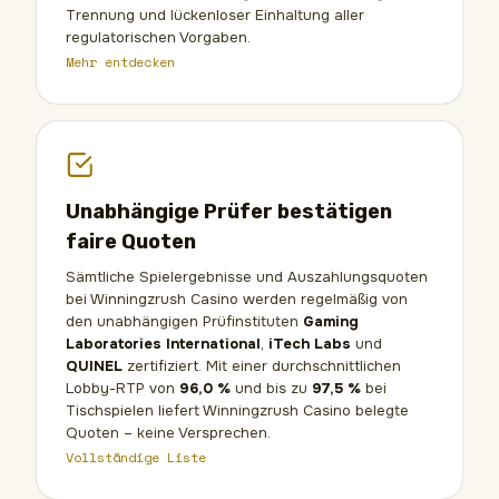
Trennung und lückenloser Einhaltung aller
regulatorischen Vorgaben.
Mehr entdecken
Unabhängige Prüfer bestätigen
faire Quoten
Sämtliche Spielergebnisse und Auszahlungsquoten
bei Winningzrush Casino werden regelmäßig von
den unabhängigen Prüfinstituten
Gaming
Laboratories International
,
iTech Labs
und
QUINEL
zertifiziert. Mit einer durchschnittlichen
Lobby-RTP von
96,0 %
und bis zu
97,5 %
bei
Tischspielen liefert Winningzrush Casino belegte
Quoten – keine Versprechen.
Vollständige Liste